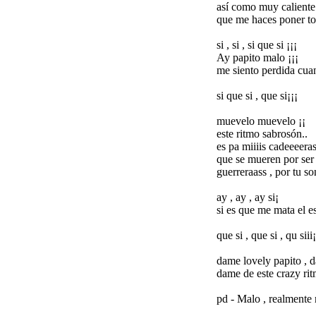
así como muy caliente
que me haces poner to
si , si , si que si ¡¡¡
Ay papito malo ¡¡¡
me siento perdida cuan
si que si , que si¡¡¡
muevelo muevelo ¡¡
este ritmo sabrosón..
es pa miiiis cadeeeera
que se mueren por ser
guerreraass , por tu so
ay , ay , ay si¡
si es que me mata el es
que si , que si , qu siii¡
dame lovely papito , d
dame de este crazy rit
pd - Malo , realmente