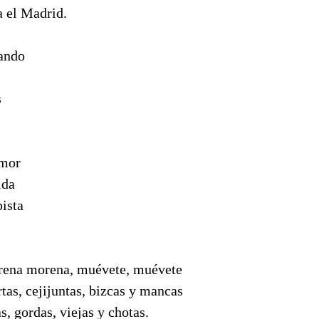
a el Madrid.
ando
s
amor
ida
ista
orena morena, muévete, muévete
rtas, cejijuntas, bizcas y mancas
as, gordas, viejas y chotas.