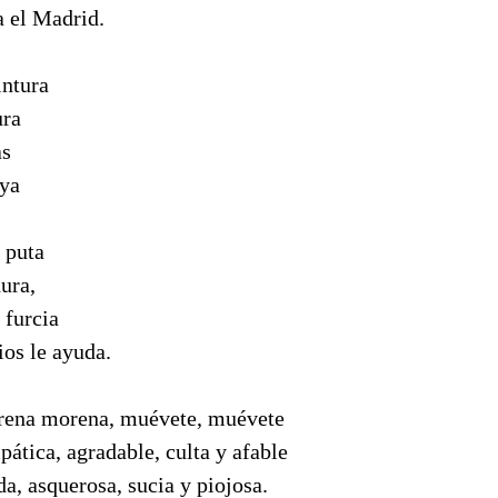
a el Madrid.
intura
ura
as
uya
 puta
ura,
 furcia
os le ayuda.
orena morena, muévete, muévete
mpática, agradable, culta y afable
da, asquerosa, sucia y piojosa.