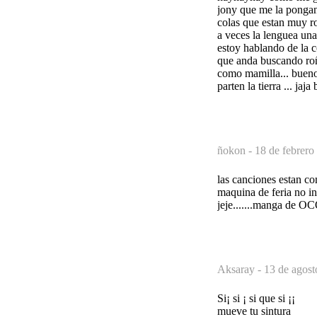
jony que me la pongan
colas que estan muy rot
a veces la lenguea una
estoy hablando de la 
que anda buscando roñ
como mamilla... bueno 
parten la tierra ... ja
ñokon -
18 de febrero
las canciones estan co
maquina de feria no in
jeje.......manga de 
Aksaray -
13 de agost
Si¡ si ¡ si que si ¡¡
mueve tu sintura