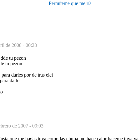
Permíteme que me ría
ril de 2008 - 00:28
 dde tu pezon
 te tu pezon
 para darles por de tras eiei
 para darle
to
ebrero de 2007 - 09:03
sta que me hagas tuya como las chupa me hace calor haceme tuya va p