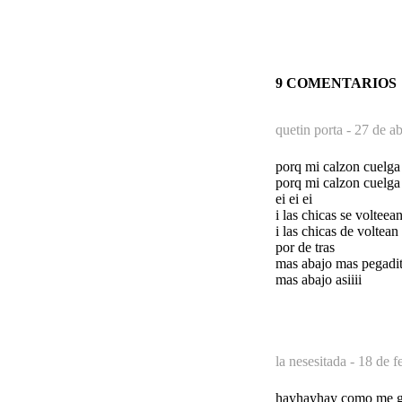
9 COMENTARIOS
quetin porta -
27 de ab
porq mi calzon cuelga
porq mi calzon cuelga
ei ei ei
i las chicas se volteean
i las chicas de voltean
por de tras
mas abajo mas pegadi
mas abajo asiiii
la nesesitada -
18 de f
hayhayhay como me gu