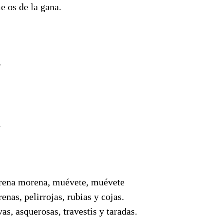
e os de la gana.
r
i
orena morena, muévete, muévete
enas, pelirrojas, rubias y cojas.
vas, asquerosas, travestis y taradas.