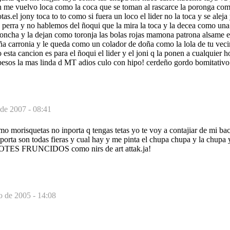
 me vuelvo loca como la coca que se toman al rascarce la poronga com
as.el jony toca to to como si fuera un loco el lider no la toca y se alej
 perra y no hablemos del ñoqui que la mira la toca y la decea como una
concha y la dejan como toronja las bolas rojas mamona patrona alsame 
a carronia y le queda como un colador de doña como la lola de tu veci
esta cancion es para el ñoqui el lider y el joni q la ponen a cualquier h
ja besos la mas linda d MT adios culo con hipo! cerdeño gordo bomitativo!
 de 2007 - 08:41
mo morisquetas no inporta q tengas tetas yo te voy a contajiar de mi ba
porta son todas fieras y cual hay y me pinta el chupa chupa y la chupa
OCOTES FRUNCIDOS como nirs de art attak.ja!
o de 2005 - 14:08