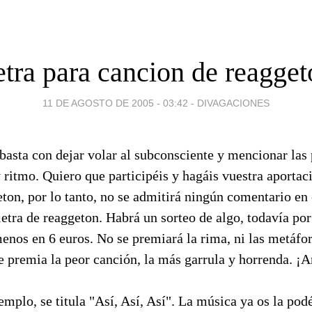
etra para cancion de reagget
11 DE AGOSTO DE 2005 - 03:42
-
DIVAGACIONES
basta con dejar volar al subconsciente y mencionar las p
s y ritmo. Quiero que participéis y hagáis vuestra aporta
on, por lo tanto, no se admitirá ningún comentario en 
etra de reaggeton. Habrá un sorteo de algo, todavía por
nos en 6 euros. No se premiará la rima, ni las metáfora
e premia la peor canción, la más garrula y horrenda. ¡
emplo, se titula "Así, Así, Así". La música ya os la pod