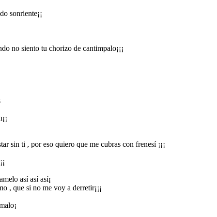
do sonriente¡¡
do no siento tu chorizo de cantimpalo¡¡¡
s
n¡¡
tar sin ti , por eso quiero que me cubras con frenesí ¡¡¡
¡¡
amelo así así así¡
mo , que si no me voy a derretir¡¡¡
 malo¡