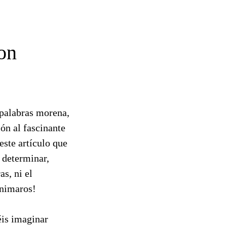
on
alabras morena,
ción al fascinante
este artículo que
 determinar,
s, ni el
Animaros!
éis imaginar