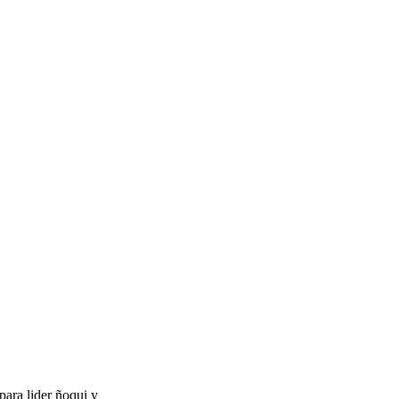
ara lider ñoqui y