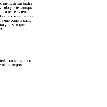
o me gusta sus lindas
a y solo picotea aunque
 loca no se exiten
el vuelo como una cola
na que come la paílla
ora y q estan que
!!!!
cteria son todas como
 y no me importa