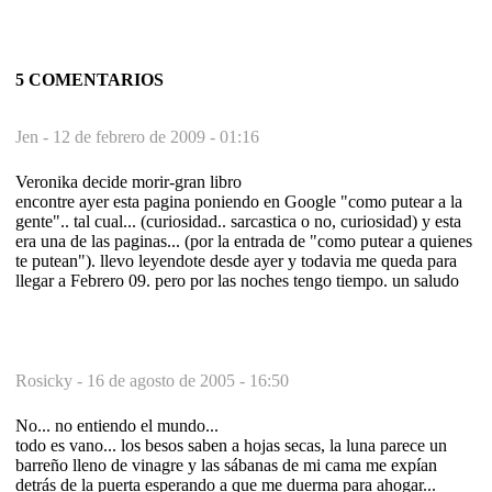
5 COMENTARIOS
Jen -
12 de febrero de 2009 - 01:16
Veronika decide morir-gran libro
encontre ayer esta pagina poniendo en Google "como putear a la
gente".. tal cual... (curiosidad.. sarcastica o no, curiosidad) y esta
era una de las paginas... (por la entrada de "como putear a quienes
te putean"). llevo leyendote desde ayer y todavia me queda para
llegar a Febrero 09. pero por las noches tengo tiempo. un saludo
Rosicky -
16 de agosto de 2005 - 16:50
No... no entiendo el mundo...
todo es vano... los besos saben a hojas secas, la luna parece un
barreño lleno de vinagre y las sábanas de mi cama me expían
detrás de la puerta esperando a que me duerma para ahogar...