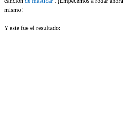
canción
de masticar
. ¡Empecemos a rodar ahora
mismo!
Y este fue el resultado: