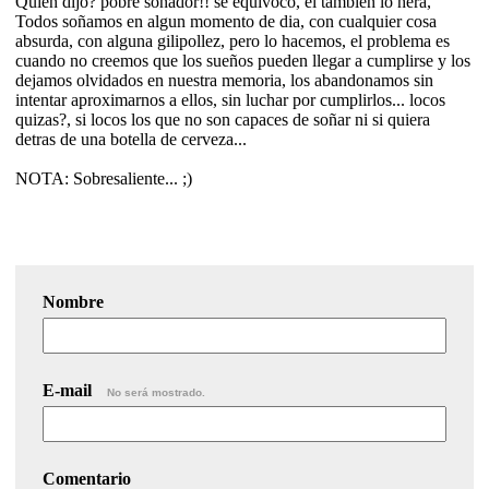
Quien dijo? pobre soñador!! se equivoco, el tambien lo hera,
Todos soñamos en algun momento de dia, con cualquier cosa
absurda, con alguna gilipollez, pero lo hacemos, el problema es
cuando no creemos que los sueños pueden llegar a cumplirse y los
dejamos olvidados en nuestra memoria, los abandonamos sin
intentar aproximarnos a ellos, sin luchar por cumplirlos... locos
quizas?, si locos los que no son capaces de soñar ni si quiera
detras de una botella de cerveza...
NOTA: Sobresaliente... ;)
Nombre
E-mail
No será mostrado.
Comentario