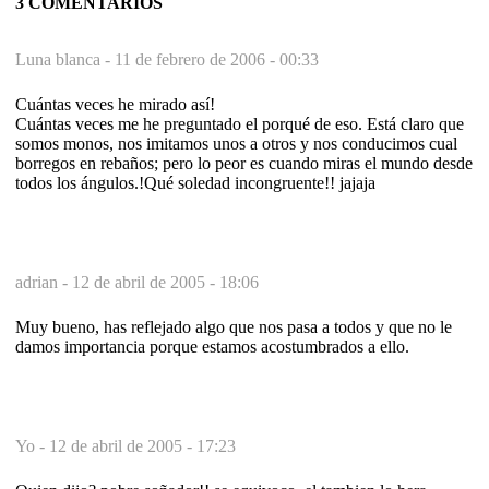
3 COMENTARIOS
Luna blanca -
11 de febrero de 2006 - 00:33
Cuántas veces he mirado así!
Cuántas veces me he preguntado el porqué de eso. Está claro que
somos monos, nos imitamos unos a otros y nos conducimos cual
borregos en rebaños; pero lo peor es cuando miras el mundo desde
todos los ángulos.!Qué soledad incongruente!! jajaja
adrian -
12 de abril de 2005 - 18:06
Muy bueno, has reflejado algo que nos pasa a todos y que no le
damos importancia porque estamos acostumbrados a ello.
Yo -
12 de abril de 2005 - 17:23