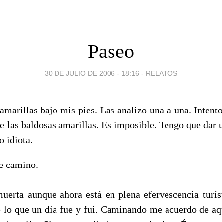
Paseo
30 DE JULIO DE 2006 - 18:16
-
RELATOS
 amarillas bajo mis pies. Las analizo una a una. Intent
re las baldosas amarillas. Es imposible. Tengo que dar 
o idiota.
e camino.
uerta aunque ahora está en plena efervescencia turí
e lo que un día fue y fui. Caminando me acuerdo de aq