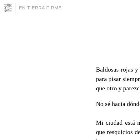
EN TIERRA FIRME
Baldosas rojas y
para pisar siemp
que otro y parezc
No sé hacia dónd
Mi ciudad está m
que resquicios d