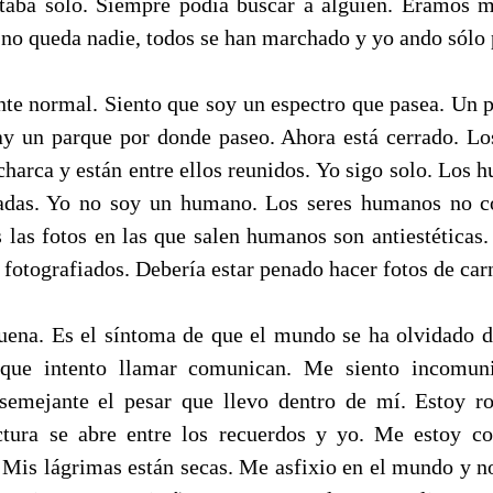
taba sólo. Siempre podía buscar a alguien. Éramos 
 no queda nadie, todos se han marchado y yo ando sólo 
te normal. Siento que soy un espectro que pasea. Un p
 un parque por donde paseo. Ahora está cerrado. Lo
charca y están entre ellos reunidos. Yo sigo solo. Los
das. Yo no soy un humano. Los seres humanos no c
 las fotos en las que salen humanos son antiestéticas.
 fotografiados. Debería estar penado hacer fotos de car
uena. Es el síntoma de que el mundo se ha olvidado d
 que intento llamar comunican. Me siento incomu
o semejante el pesar que llevo dentro de mí. Estoy 
ctura se abre entre los recuerdos y yo. Me estoy co
 Mis lágrimas están secas. Me asfixio en el mundo y no