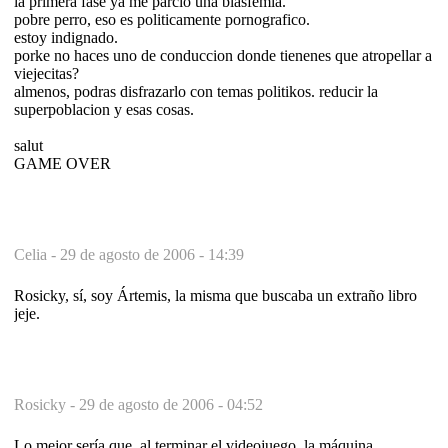
la primera fase ya me parcio una blasfemia.
pobre perro, eso es politicamente pornografico.
estoy indignado.
porke no haces uno de conduccion donde tienenes que atropellar a
viejecitas?
almenos, podras disfrazarlo con temas politikos. reducir la
superpoblacion y esas cosas.
salut
GAME OVER
Celia -
29 de agosto de 2006 - 14:39
Rosicky, sí, soy Ártemis, la misma que buscaba un extraño libro
jeje.
Rosicky -
29 de agosto de 2006 - 04:52
Lo mejor sería que, al terminar el videojuego, la máquina