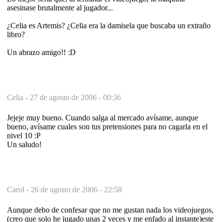
asesinase brutalmente al jugador...
¿Celia es Artemis? ¿Celia era la damisela que buscaba un extraño
libro?
Un abrazo amigo!! :D
Celia -
27 de agosto de 2006 - 00:36
Jejeje muy bueno. Cuando salga al mercado avísame, aunque
bueno, avísame cuales son tus pretensiones para no cagarla en el
nivel 10 :P
Un saludo!
Carol -
26 de agosto de 2006 - 22:58
Aunque debo de confesar que no me gustan nada los videojuegos,
(creo que solo he jugado unas 2 veces y me enfado al instante)este