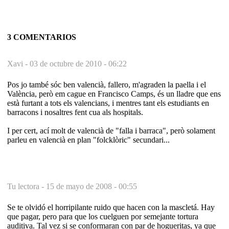
3 COMENTARIOS
Xavi -
03 de octubre de 2010 - 06:22
Pos jo també sóc ben valencià, fallero, m'agraden la paella i el
València, però em cague en Francisco Camps, és un lladre que ens
està furtant a tots els valencians, i mentres tant els estudiants en
barracons i nosaltres fent cua als hospitals.
I per cert, ací molt de valencià de "falla i barraca", però solament
parleu en valencià en plan "folcklòric" secundari...
Tu lectora -
15 de mayo de 2008 - 00:55
Se te olvidó el horripilante ruido que hacen con la mascletá. Hay
que pagar, pero para que los cuelguen por semejante tortura
auditiva. Tal vez si se conformaran con par de hogueritas, ya que