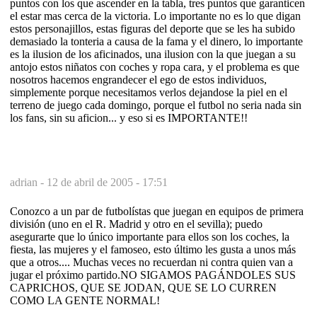
puntos con los que ascender en la tabla, tres puntos que garanticen
el estar mas cerca de la victoria. Lo importante no es lo que digan
estos personajillos, estas figuras del deporte que se les ha subido
demasiado la tonteria a causa de la fama y el dinero, lo importante
es la ilusion de los aficinados, una ilusion con la que juegan a su
antojo estos niñatos con coches y ropa cara, y el problema es que
nosotros hacemos engrandecer el ego de estos individuos,
simplemente porque necesitamos verlos dejandose la piel en el
terreno de juego cada domingo, porque el futbol no seria nada sin
los fans, sin su aficion... y eso si es IMPORTANTE!!
adrian -
12 de abril de 2005 - 17:51
Conozco a un par de futbolístas que juegan en equipos de primera
división (uno en el R. Madrid y otro en el sevilla); puedo
asegurarte que lo único importante para ellos son los coches, la
fiesta, las mujeres y el famoseo, esto último les gusta a unos más
que a otros.... Muchas veces no recuerdan ni contra quien van a
jugar el próximo partido.NO SIGAMOS PAGÁNDOLES SUS
CAPRICHOS, QUE SE JODAN, QUE SE LO CURREN
COMO LA GENTE NORMAL!