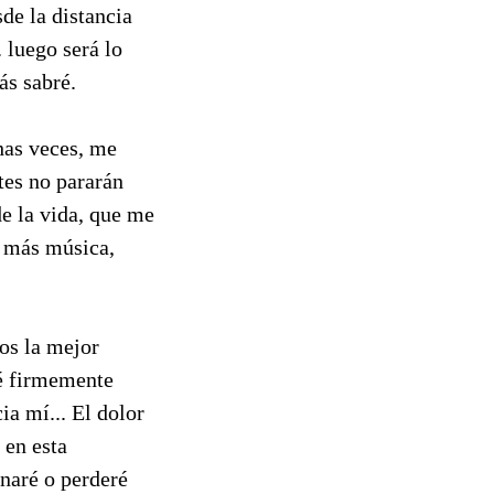
de la distancia
. luego será lo
ás sabré.
has veces, me
tes no pararán
e la vida, que me
, más música,
os la mejor
ré firmemente
ia mí... El dolor
 en esta
anaré o perderé