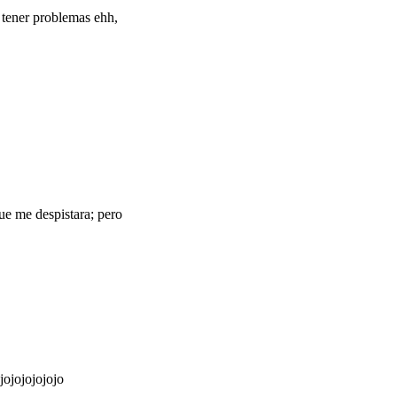
 tener problemas ehh,
que me despistara; pero
ojojojojojo