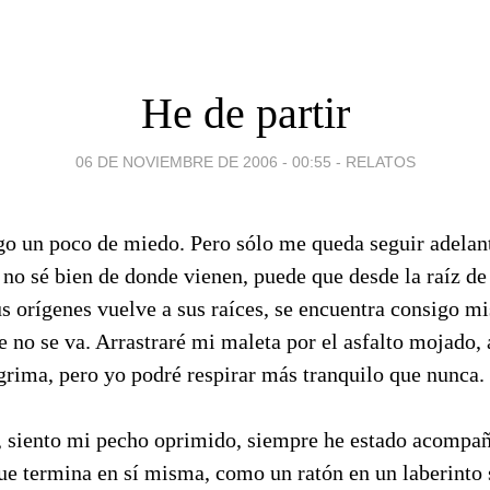
He de partir
06 DE NOVIEMBRE DE 2006 - 00:55
-
RELATOS
ngo un poco de miedo. Pero sólo me queda seguir adelan
no sé bien de donde vienen, puede que desde la raíz de
us orígenes vuelve a sus raíces, se encuentra consigo m
e no se va. Arrastraré mi maleta por el asfalto mojado,
grima, pero yo podré respirar más tranquilo que nunca.
r, siento mi pecho oprimido, siempre he estado acompa
que termina en sí misma, como un ratón en un laberinto 