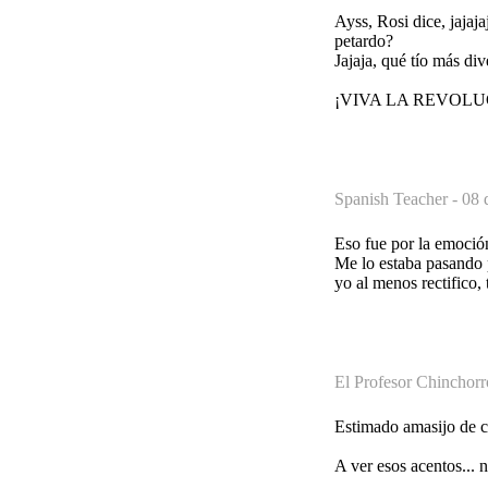
Ayss, Rosi dice, jajaj
petardo?
Jajaja, qué tío más div
¡VIVA LA REVOL
Spanish Teacher -
08 
Eso fue por la emoción
Me lo estaba pasando p
yo al menos rectifico, 
El Profesor Chinchorr
Estimado amasijo de c
A ver esos acentos...