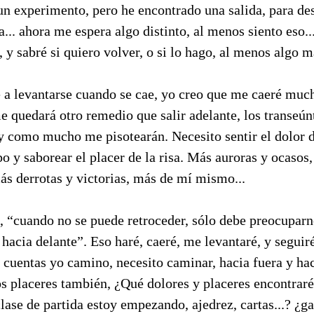
 un experimento, pero he encontrado una salida, para des
a... ahora me espera algo distinto, al menos siento eso..
, y sabré si quiero volver, o si lo hago, al menos algo m
 a levantarse cuando se cae, yo creo que me caeré muc
e quedará otro remedio que salir adelante, los transeún
y como mucho me pisotearán. Necesito sentir el dolor d
po y saborear el placer de la risa. Más auroras y ocasos
ás derrotas y victorias, más de mí mismo...
, “cuando no se puede retroceder, sólo debe preocuparn
hacia delante”. Eso haré, caeré, me levantaré, y segui
e cuentas yo camino, necesito caminar, hacia fuera y hac
os placeres también, ¿Qué dolores y placeres encontraré
clase de partida estoy empezando, ajedrez, cartas...? ¿g