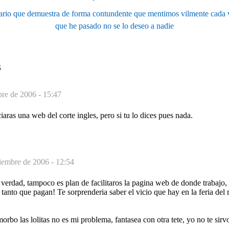
terario que demuestra de forma contundente que mentimos vilmente cada 
que he pasado no se lo deseo a nadie
S
re de 2006 - 15:47
iaras una web del corte ingles, pero si tu lo dices pues nada.
iembre de 2006 - 12:54
s verdad, tampoco es plan de facilitaros la pagina web de donde trabajo, 
 tanto que pagan! Te sorprenderia saber el vicio que hay en la feria del 
 morbo las lolitas no es mi problema, fantasea con otra tete, yo no te sirv