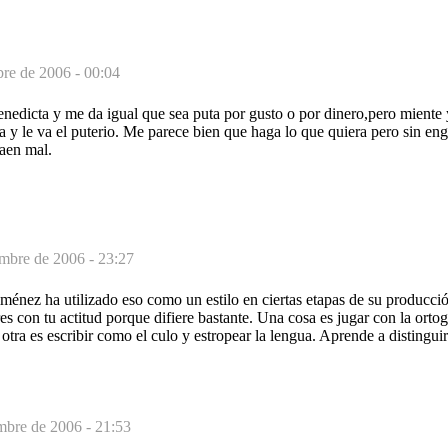
re de 2006 - 00:04
nedicta y me da igual que sea puta por gusto o por dinero,pero miente 
ita y le va el puterio. Me parece bien que haga lo que quiera pero sin e
caen mal.
mbre de 2006 - 23:27
énez ha utilizado eso como un estilo en ciertas etapas de su producc
s con tu actitud porque difiere bastante. Una cosa es jugar con la ortog
y otra es escribir como el culo y estropear la lengua. Aprende a distinguir
mbre de 2006 - 21:53