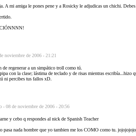
aja. A mi amiga le pones pene y a Rosicky le adjudicas un chichi. Debes
ertido.
UCIÓNNNN!
de noviembre de 2006 - 21:21
 de regenerar a un simpático troll como tú.
ipa con la clase; lástima de teclado y de risas mientras escribía...hizo 
tú ni percibes tus fallos xD.
o -
08 de noviembre de 2006 - 20:56
arne y cebo q respondes al nick de Spanish Teacher
 no pasa nada hombre que yo tambien me los COMO como tu. jojojojojoj