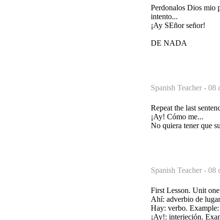
Perdonalos Dios mio po
intento...
¡Ay SEñor señor!
DE NADA
Spanish Teacher -
08 
Repeat the last senten
¡Ay! Cómo me...
No quiera tener que su
Spanish Teacher -
08 
First Lesson. Unit one
Ahí: adverbio de lugar
Hay: verbo. Example: 
¡Ay!: interjeción. Exa