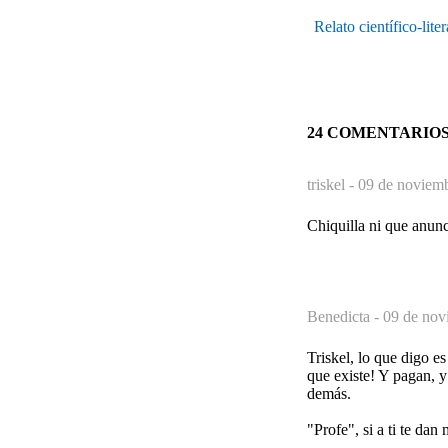
Relato científico-li
24 COMENTARIO
triskel -
09 de noviemb
Chiquilla ni que anunc
Benedicta -
09 de nov
Triskel, lo que digo e
que existe! Y pagan, y
demás.
"Profe", si a ti te dan