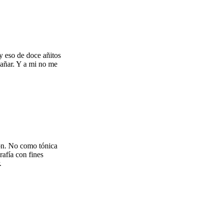
y eso de doce añitos
ngañar. Y a mi no me
ión. No como tónica
rafía con fines
.