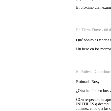
El próximo día...exam
En Tierra Firme -
08 d
Qué bonito es tener a 
Un beso en los morros
El Profesor Chinchorr
Estimada Rosy
¿Otra hembra en busca
COn respecto a tu apre
INUTILES q deambulan 
Jimenez en lo q a las c