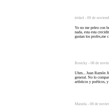
triskel -
09 de noviemb
Yo no me peleo con be
nada, esta esta crecid
gustan los profes,me 
Rosicky -
08 de novie
Uhm... Juan Ramón Jim
general. No lo compare
artísticos y poéticos, 
Mararía -
08 de novie