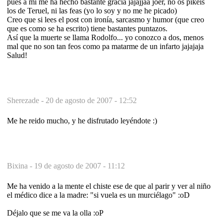
pues a mi me ha hecho bastante gracia jajajjaa joer, no os pikeis
los de Teruel, ni las feas (yo lo soy y no me he picado)
Creo que si lees el post con ironía, sarcasmo y humor (que creo
que es como se ha escrito) tiene bastantes puntazos.
Así que la muerte se llama Rodolfo... yo conozco a dos, menos
mal que no son tan feos como pa matarme de un infarto jajajaja
Salud!
Sherezade -
20 de agosto de 2007 - 12:52
Me he reido mucho, y he disfrutado leyéndote :)
Bixina -
19 de agosto de 2007 - 11:12
Me ha venido a la mente el chiste ese de que al parir y ver al niño
el médico dice a la madre: "si vuela es un murciélago" :oD
Déjalo que se me va la olla :oP