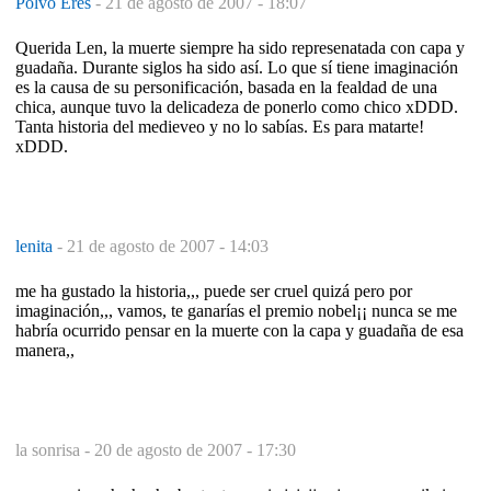
Polvo Eres
-
21 de agosto de 2007 - 18:07
Querida Len, la muerte siempre ha sido represenatada con capa y
guadaña. Durante siglos ha sido así. Lo que sí tiene imaginación
es la causa de su personificación, basada en la fealdad de una
chica, aunque tuvo la delicadeza de ponerlo como chico xDDD.
Tanta historia del medieveo y no lo sabías. Es para matarte!
xDDD.
lenita
-
21 de agosto de 2007 - 14:03
me ha gustado la historia,,, puede ser cruel quizá pero por
imaginación,,, vamos, te ganarías el premio nobel¡¡ nunca se me
habría ocurrido pensar en la muerte con la capa y guadaña de esa
manera,,
la sonrisa -
20 de agosto de 2007 - 17:30