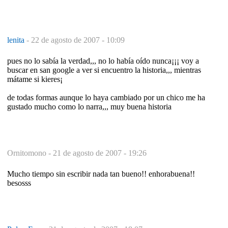
lenita
-
22 de agosto de 2007 - 10:09
pues no lo sabía la verdad,,, no lo había oído nunca¡¡¡ voy a
buscar en san google a ver si encuentro la historia,,, mientras
mátame si kieres¡
de todas formas aunque lo haya cambiado por un chico me ha
gustado mucho como lo narra,,, muy buena historia
Ornitomono -
21 de agosto de 2007 - 19:26
Mucho tiempo sin escribir nada tan bueno!! enhorabuena!!
besosss